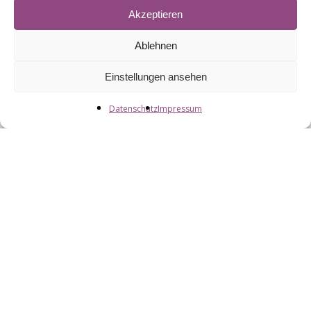
Akzeptieren
Ablehnen
Einstellungen ansehen
Datenschutz
Impressum
Wilhelmstraße 17
29614 Soltau
E-Mail:
info@heidebike.de
Verkauf Tel.: 05191 97 96 600
Service Tel.: 05191 97 96 601