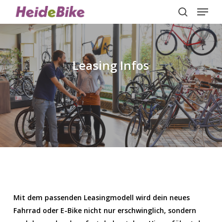
Menu
Skip
to
search
Close
main
Menu
content
Leasing Infos
Mit dem passenden Leasingmodell wird dein neues
Fahrrad oder E-Bike nicht nur erschwinglich, sondern