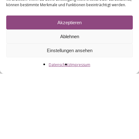
können bestimmte Merkmale und Funktionen beeinträchtigt werden.
Akzeptieren
Ablehnen
Einstellungen ansehen
Datenschutz
Impressum
Wilhelmstraße 17
29614 Soltau
E-Mail:
info@heidebike.de
Verkauf Tel.: 05191 97 96 600
Service Tel.: 05191 97 96 601
Wichtige
Links