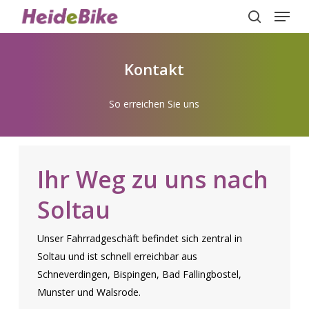
Menu
Skip
to
search
Close
main
Menu
content
Kontakt
So erreichen Sie uns
Ihr Weg zu uns nach
Soltau
Unser Fahrradgeschäft befindet sich zentral in
Soltau und ist schnell erreichbar aus
Schneverdingen, Bispingen, Bad Fallingbostel,
Munster und Walsrode.