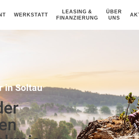
LEASING &
ÜBER
NT
WERKSTATT
AK
FINANZIERUNG
UNS
 in Soltau
der
den