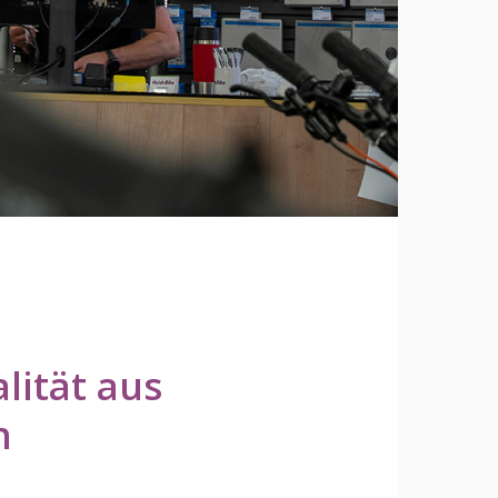
lität
aus
h