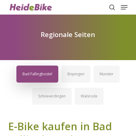
Menu
Skip
to
search
Close
main
Menu
content
Regionale Seiten
Bad Fallingbostel
Bispingen
Munster
Schneverdingen
Walsrode
E-Bike
kaufen
in
Bad