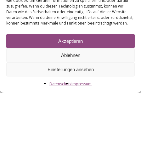
wie Cookies, um Geräteinformationen zu speichern und/oder darauf
zuzugreifen. Wenn du diesen Technologien zustimmst, können wir
Daten wie das Surfverhalten oder eindeutige IDs auf dieser Website
verarbeiten. Wenn du deine Einwilligung nicht erteilst oder zurückziehst,
können bestimmte Merkmale und Funktionen beeinträchtigt werden.
Akzeptieren
Ablehnen
Einstellungen ansehen
Datenschutz
Impressum
Wilhelmstraße 17
29614 Soltau
E-Mail:
info@heidebike.de
Verkauf Tel.: 05191 97 96 600
Service Tel.: 05191 97 96 601