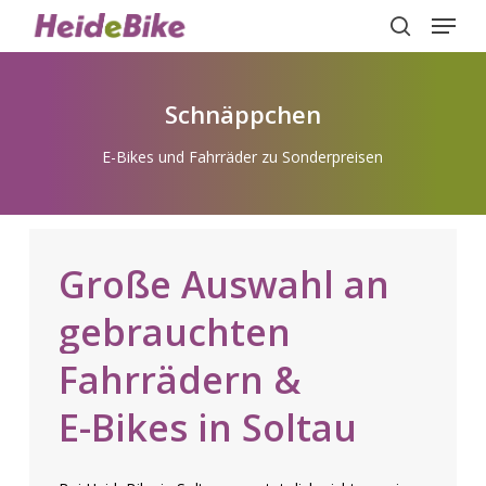
Menu
Skip
to
search
Close
main
Menu
content
Schnäppchen
E-Bikes und Fahrräder zu Sonderpreisen
Große
Auswahl
an
gebrauchten
Fahrrädern
&
E-Bikes
in
Soltau