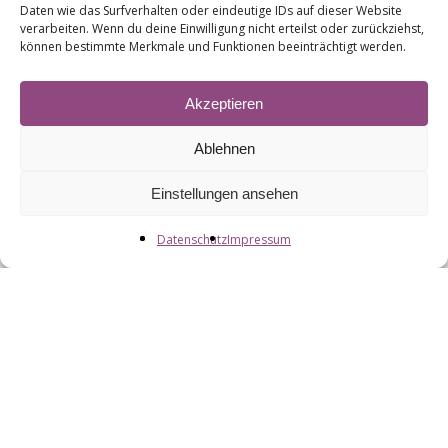
Daten wie das Surfverhalten oder eindeutige IDs auf dieser Website
verarbeiten. Wenn du deine Einwilligung nicht erteilst oder zurückziehst,
können bestimmte Merkmale und Funktionen beeinträchtigt werden.
Akzeptieren
Ablehnen
Einstellungen ansehen
Datenschutz
Impressum
Wilhelmstraße 17
29614 Soltau
E-Mail:
info@heidebike.de
Verkauf Tel.: 05191 97 96 600
Service Tel.: 05191 97 96 601
Wichtige
Links